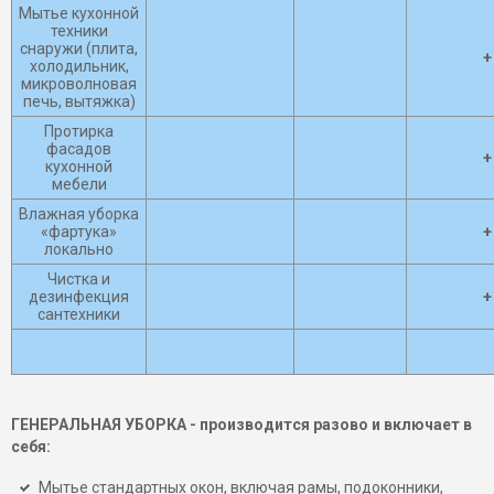
Мытье кухонной
техники
снаружи (плита,
+
холодильник,
микроволновая
печь, вытяжка)
Протирка
фасадов
+
кухонной
мебели
Влажная уборка
«фартука»
+
локально
Чистка и
дезинфекция
+
сантехники
ГЕНЕРАЛЬНАЯ УБОРКА - производится разово и включает в
себя:
Мытье стандартных окон, включая рамы, подоконники,