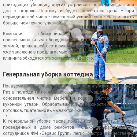
приходящих уборщиц, других устраивает посещение раз или
два в неделю. Поэтому и будет колебаться цена – при
периодической чистке помещений усилий придется прилагать
больше, чем при регулярной.
Компания обеспечивает своих сотрудников
профессиональным оборудованием и качественной бытовой
химией, прошедшей сертификацию качества. Стоимость этого
уже заложена в предлагаемые расценки, и клиенту такие виды
клининга обходятся относительно недорого.
Генеральная уборка коттеджа
Предусматривается фирмой и генеральная уборка коттеджей.
Раз в полгода (а по желанию клиента и чаще) производится
основательная чистка мебели и ковров, бытовой техники,
кухонной утвари. Обрабатываются поверхности стен, полов,
потолков, тщательно вымываются окна.
К генеральной уборке также приходится прибегать и после
проведенных в доме ремонтов. Только профессионализм
сотрудников ФМ «Сервис Групп» легко, быстро и качественно