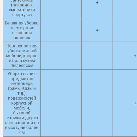
сантехники
+
(раковина,
смесители) и
«фартука»
Влажная уборка
всех пустых
+
шкафов и
полочек
Поверхностная
уборка мягкой
мебели, ковров
+
и пола сухим
пылесосом
Уборка пыли с
предметов
интерьера
(рамы, вазы и
т.д.),
поверхностей
корпусной
+
мебели,
бытовой
техники и других
поверхностей на
высоту не более
2 м.