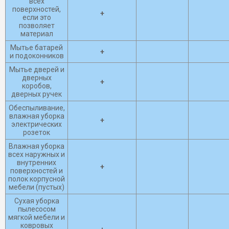
всех
поверхностей,
+
если это
позволяет
материал
Мытье батарей
+
и подоконников
Мытье дверей и
дверных
+
коробов,
дверных ручек
Обеспыливание,
влажная уборка
+
электрических
розеток
Влажная уборка
всех наружных и
внутренних
+
поверхностей и
полок корпусной
мебели (пустых)
Сухая уборка
пылесосом
мягкой мебели и
ковровых