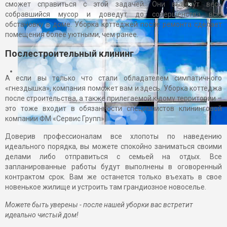
сможет справиться с этой задачей. Они вывезут весь
собравшийся мусор и доведут до совершенства всю
обстановку в доме. Уборка коттеджей после ремонта сделает
помещения более уютными, чем ранее.
Послестроительный клининг
А если вы только что стали обладателем симпатичного
«гнездышка», компания поможет вам и здесь. Уборка коттеджа
после строительства, а также прилегаемой к дому территории –
это тоже входит в обязанности специалистов клининговой
компании ФМ «Сервис Групп».
Доверив профессионалам все хлопоты по наведению
идеального порядка, вы можете спокойно заниматься своими
делами либо отправиться с семьей на отдых. Все
запланированные работы будут выполнены в оговоренный
контрактом срок. Вам же останется только въехать в свое
новенькое жилище и устроить там грандиозное новоселье.
Можете быть уверены - после нашей уборки вас встретит
идеально чистый дом!