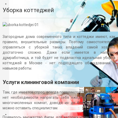
Главная
Уборка коттеджей
Акции
КАЛЬКУЛЯТОР ЦЕН
БЕСПЛАТНАЯ КОНСУЛЬТАЦИЯ
Контакты
УСЛУГИ
Загородные дома современного типа и коттеджи имеют, как
Уборка квартир
правило, внушительные размеры. Поэтому самостоятельно
Уборка офисов
справляться с уборкой таких владений самой хозяйке
Уборка коттеджей
достаточно сложно. Даже если имеется в наличии
Ежедневная уборка
домработница, и той будет не подвластна идеальная уборка
Уборка после ремонта или строительства
коттеджей в Москве - нет подходящего оборудования и
навыков работы.
Уборка территории
Мойка окон и витрин
Химчистка ковров
Услуги клининговой компании
Химчистка мягкой мебели
Уход за полами
Там, где имеется спрос, всегда появляются предложения. Уже
Ремонт инженерных систем
нет необходимости напрягать себя ежедневными уборками
Обслуживание инженерных систем зданий
многочисленных комнат, доводя их до блеска – эту работу
Обслуживание вентиляции
можно оставить специалистам.
Расходные материалы
Появилось множество фирм, для которых уборка коттеджей в