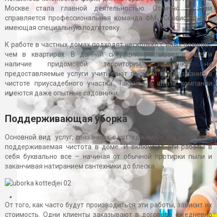
Отзывы клиентов
Москве стала главной деятельностью. Отлично с этим
Пригласить на тендер
справляется профессиональная команда ФМ «Сервис Групп»,
имеющая специальную подготовку.
К работе в частных домах подходят несколько с иных позиций,
чем в квартирах. В данной ситуации учитывается еще и
наличие придомовой территории. Расценки на
предоставляемые услуги учитывают также и поддержание в
чистоте приусадебного участка. Так что в штате компании
имеются даже опытные садовники.
Поддерживающая уборка
Основной вид услуг, связанных с коттеджами, - это регулярно
поддерживаемая чистота в доме. И включают эти работы в
себя буквально все – начиная от обычной протирки пыли и
заканчивая натиранием сантехники до блеска.
От того, как часто будут производиться эти работы, зависит их
стоимость. Одни клиенты заказывают в договоре ежедневно