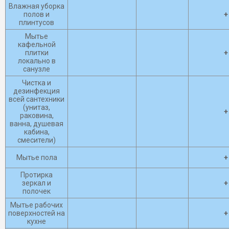
Влажная уборка
полов и
+
плинтусов
Мытье
кафельной
плитки
+
локально в
санузле
Чистка и
дезинфекция
всей сантехники
(унитаз,
+
раковина,
ванна, душевая
кабина,
смесители)
Мытье пола
+
Протирка
зеркал и
+
полочек
Мытье рабочих
поверхностей на
+
кухне