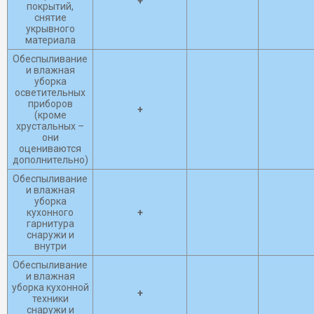
+
покрытий,
снятие
укрывного
материала
Обеспыливание
и влажная
уборка
осветительных
приборов
+
(кроме
хрустальных –
они
оцениваются
дополнительно)
Обеспыливание
и влажная
уборка
кухонного
+
гарнитура
снаружи и
внутри
Обеспыливание
и влажная
уборка кухонной
+
техники
снаружи и