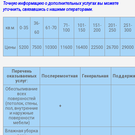
Точную информацию о дополнительных услугах вы можете
уточнить, связавшись с нашими операторами.
36-
71-
101-
151-
201-
251-
кв.м.
0-35
61-70
100
150
200
250
300
60
Цены
5200
7500
10300
11600
16400
22500
26700
29000
Перечень
оказываемых
Послеремонтная
Генеральная
Поддерж
услуг:
Обеспыливание
всех
поверхностей
(потолок, стены,
+
пол, внутренние
и наружные
поверхности
мебели)
Влажная уборка