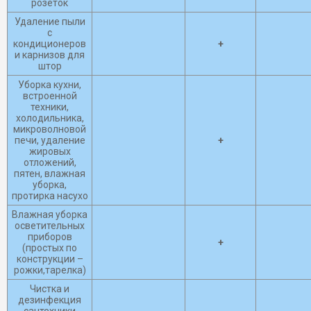
розеток
Удаление пыли
с
кондиционеров
+
и карнизов для
штор
Уборка кухни,
встроенной
техники,
холодильника,
микроволновой
печи, удаление
+
жировых
отложений,
пятен, влажная
уборка,
протирка насухо
Влажная уборка
осветительных
приборов
+
(простых по
конструкции –
рожки,тарелка)
Чистка и
дезинфекция