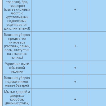
тарелка), бра,
торшеров
(мытье сложных
+
люстр с
хрустальными
подвесками
оценивается
дополнительно!)
Влажная уборка
предметов
интерьера
(картины, рамки,
+
вазы, статуэтки
на открытых
полках)
Удаление пыли
с бытовой
+
техники
Влажная уборка
подоконников,
+
мытье батарей
Мытье дверей и
дверных
коробов,
+
дверных ручек,