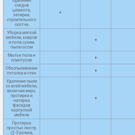
Удаление
следов
цемента,
+
затирки,
строительного
скотча
Уборка мягкой
мебели, ковров
+
и пола сухим
пылесосом
Мытье пола и
+
плинтусов
Обеспыливание
+
потолка и стен
Удаление пыли
со всей мебели,
включая верх,
протирка и
+
натирка
фасадов
корпусной
мебели
Протирка
простых люстр
(2-3 рожка,