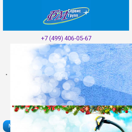
+7 (499) 406-05-67
Главная
/
Акции
/
Каждому новоселу скидка -10%!
МЕНЮ