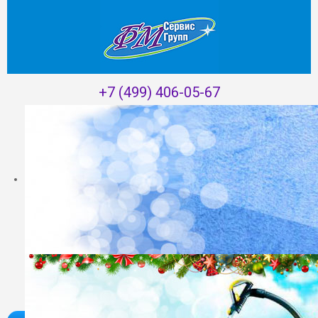
+7 (499) 406-05-67
Главная
/
Акции
/
Приведи друга - получи постоянную скидку!